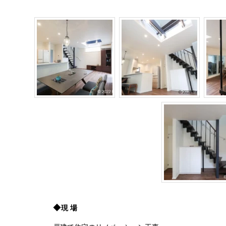
◆
現 場