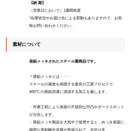
【納 期】
（営業日において）1週間程度
*在庫状況やお届け先による変動もありますので、お気
軽お問い合わせください。
素材について
亜鉛メッキされたスチール製商品です。
＊亜鉛メッキとは・・・
スチールの腐⾷を保護する最良の⼯業プロセスで、
400°C の亜鉛溶液に浸漬する加⼯を施します。
・作業工程により表⾯の不規則な凹凸やダークスポット
が点在します。
・亜鉛メッキ製品を大気中で使用すると、めっき表面に
緻密な亜鉛酸化皮膜が形成されて、光沢は失