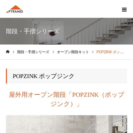
階段・手摺シリーズ
階段・手摺シリーズ
オープン階段キット
POPZINK ポップジンク
ホーム
POPZINK ポップジンク
屋外用オープン階段「POPZINK（ポップ
ジンク）」