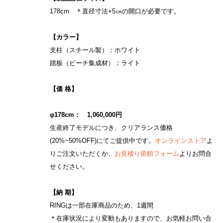
178cm ＊直径寸法+5㎝の開口が必要です。
【カラー】
支柱（スチール製）：ホワイト
踏板（ビーチ集成材）：ライト
【価 格】
φ178cm： 1,060,000円
生産終了モデルにつき、クリアランス価格
(20%~50%OFF)にてご提供中です。
オンラインストア
よ
りご注文いただくか、
お見積り依頼フォーム
よりお問合
せください。
【納 期】
RINGは一部在庫商品のため、1週間
＊在庫状況により変動もありますので、お気軽お問い合