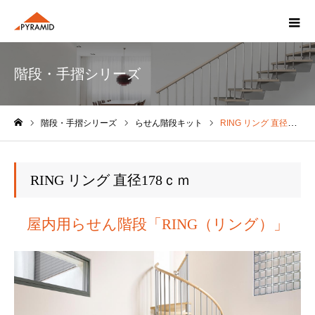
階段・手摺シリーズ
階段・手摺シリーズ
らせん階段キット
RING リング 直径178ｃｍ
ホーム
RING リング 直径178ｃｍ
屋内用らせん階段「RING（リング）」