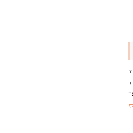
〒
〒
T
ホ